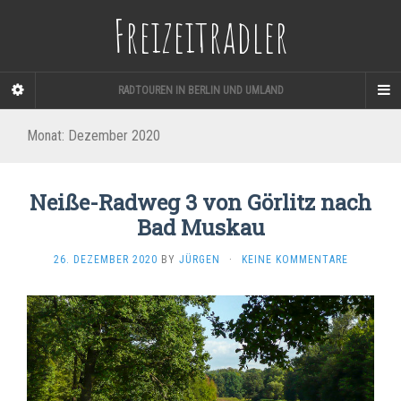
Freizeitradler
RADTOUREN IN BERLIN UND UMLAND
Monat:
Dezember 2020
Neiße-Radweg 3 von Görlitz nach
Bad Muskau
26. DEZEMBER 2020
BY
JÜRGEN
·
KEINE KOMMENTARE