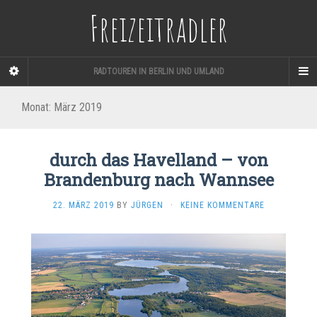
Freizeitradler
RADTOUREN IN BERLIN UND UMLAND
Monat:
März 2019
durch das Havelland – von
Brandenburg nach Wannsee
22. MÄRZ 2019
BY
JÜRGEN
·
KEINE KOMMENTARE