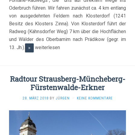
Fontane-Radwegs“, die uns auf direktem Wege ins
Oderbruch führen. Wir fahren zunächst ca. 4 km entlang
von ausgedehnten Feldern nach Klosterdorf (1241
Besitz des Klosters Zinna). Von Klosterdorf führt der
Radweg (Kähnsdorfer Weg) 7 km über die Hochflächen
und Wälder des Oberbarnim nach Prädikow (gegr. im
13. Jh.).
weiterlesen
Radtour Strausberg-Müncheberg-
Fürstenwalde-Erkner
28. MÄRZ 2018
BY
JÜRGEN
·
KEINE KOMMENTARE