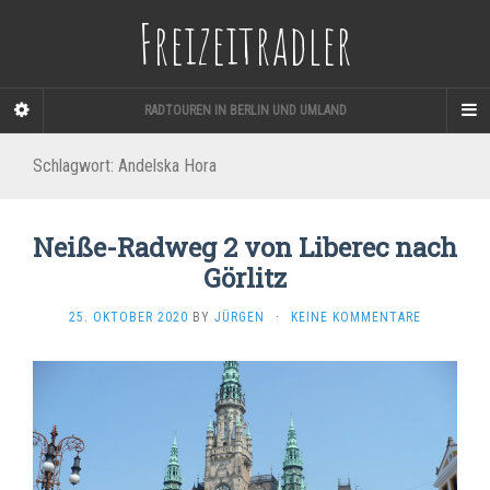
Freizeitradler
RADTOUREN IN BERLIN UND UMLAND
Schlagwort:
Andelska Hora
Neiße-Radweg 2 von Liberec nach
Görlitz
25. OKTOBER 2020
BY
JÜRGEN
·
KEINE KOMMENTARE