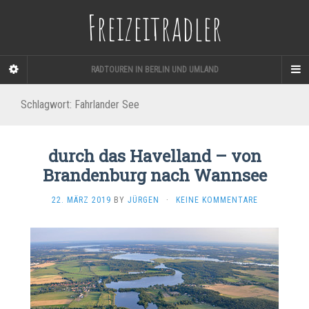
Freizeitradler
RADTOUREN IN BERLIN UND UMLAND
Schlagwort:
Fahrlander See
durch das Havelland – von
Brandenburg nach Wannsee
22. MÄRZ 2019
BY
JÜRGEN
·
KEINE KOMMENTARE