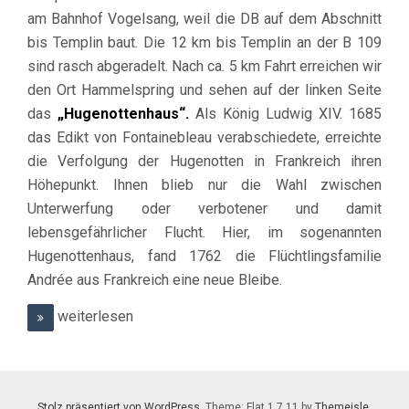
am Bahnhof Vogelsang, weil die DB auf dem Abschnitt
bis Templin baut. Die 12 km bis Templin an der B 109
sind rasch abgeradelt. Nach ca. 5 km Fahrt erreichen wir
den Ort Hammelspring und sehen auf der linken Seite
das
„Hugenottenhaus“.
Als König Ludwig XIV. 1685
das Edikt von Fontainebleau verabschiedete, erreichte
die Verfolgung der Hugenotten in Frankreich ihren
Höhepunkt. Ihnen blieb nur die Wahl zwischen
Unterwerfung oder verbotener und damit
lebensgefährlicher Flucht. Hier, im sogenannten
Hugenottenhaus, fand 1762 die Flüchtlingsfamilie
Andrée aus Frankreich eine neue Bleibe.
weiterlesen
Stolz präsentiert von WordPress
. Theme: Flat 1.7.11 by
Themeisle
.