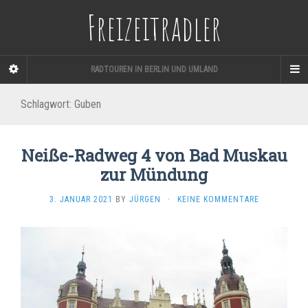
Freizeitradler
RADTOUREN IN BERLIN UND UMLAND
Schlagwort:
Guben
Neiße-Radweg 4 von Bad Muskau
zur Mündung
3. JANUAR 2021
BY
JÜRGEN
·
KEINE KOMMENTARE