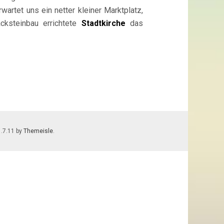
rwartet uns ein netter kleiner Marktplatz,
ksteinbau errichtete
Stadtkirche
das
1.7.11 by
Themeisle
.