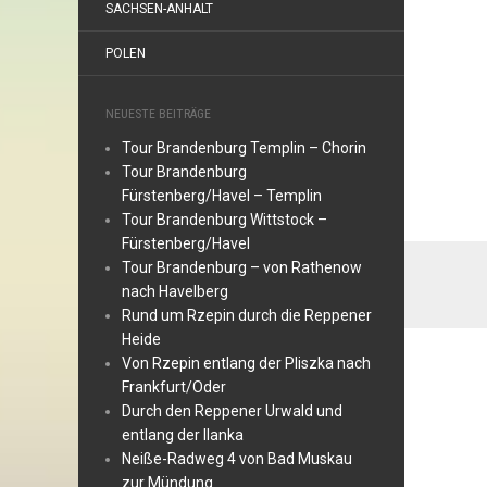
SACHSEN-ANHALT
POLEN
NEUESTE BEITRÄGE
Tour Brandenburg Templin – Chorin
Tour Brandenburg
Fürstenberg/Havel – Templin
Tour Brandenburg Wittstock –
Fürstenberg/Havel
Tour Brandenburg – von Rathenow
nach Havelberg
Rund um Rzepin durch die Reppener
Heide
Von Rzepin entlang der Pliszka nach
Frankfurt/Oder
Durch den Reppener Urwald und
entlang der Ilanka
Neiße-Radweg 4 von Bad Muskau
zur Mündung