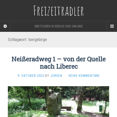
Freizeitradler
RADTOUREN IN BERLIN UND UMLAND
Schlagwort:
Isergebirge
Neißeradweg 1 – von der Quelle
nach Liberec
9. OKTOBER 2020
BY
JÜRGEN
·
KEINE KOMMENTARE