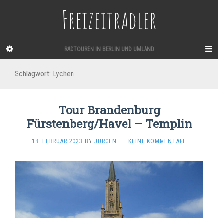
Freizeitradler
RADTOUREN IN BERLIN UND UMLAND
Schlagwort:
Lychen
Tour Brandenburg
Fürstenberg/Havel – Templin
18. FEBRUAR 2023
BY
JÜRGEN
·
KEINE KOMMENTARE