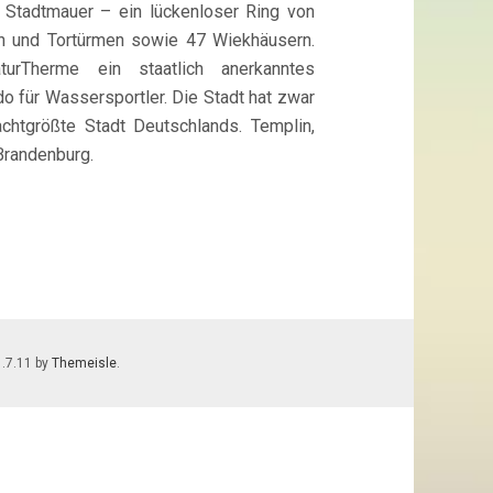
e Stadtmauer – ein lückenloser Ring von
n und Tortürmen sowie 47 Wiekhäusern.
rTherme ein staatlich anerkanntes
o für Wassersportler. Die Stadt hat zwar
achtgrößte Stadt Deutschlands. Templin,
Brandenburg.
1.7.11 by
Themeisle
.