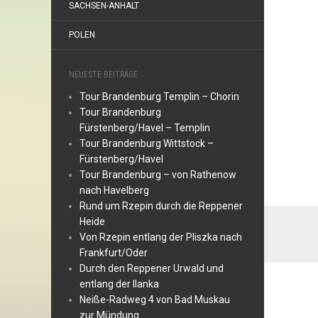
SACHSEN-ANHALT
POLEN
NEUESTE BEITRÄGE
Tour Brandenburg Templin – Chorin
Tour Brandenburg
Fürstenberg/Havel – Templin
Tour Brandenburg Wittstock –
Fürstenberg/Havel
Tour Brandenburg – von Rathenow
nach Havelberg
Rund um Rzepin durch die Reppener
Heide
Von Rzepin entlang der Pliszka nach
Frankfurt/Oder
Durch den Reppener Urwald und
entlang der Ilanka
Neiße-Radweg 4 von Bad Muskau
zur Mündung