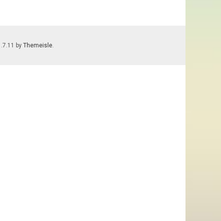
1.7.11 by
Themeisle
.