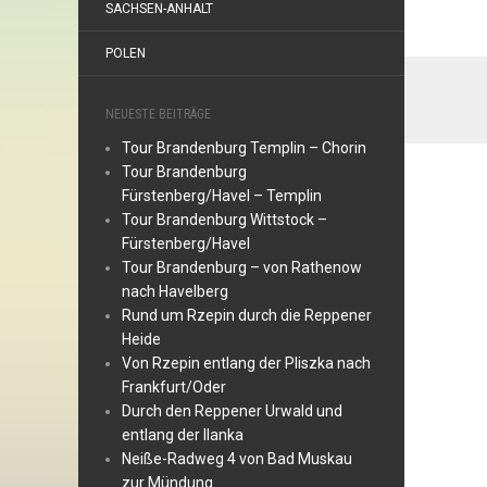
SACHSEN-ANHALT
POLEN
NEUESTE BEITRÄGE
Tour Brandenburg Templin – Chorin
Tour Brandenburg
Fürstenberg/Havel – Templin
Tour Brandenburg Wittstock –
Fürstenberg/Havel
Tour Brandenburg – von Rathenow
nach Havelberg
Rund um Rzepin durch die Reppener
Heide
Von Rzepin entlang der Pliszka nach
Frankfurt/Oder
Durch den Reppener Urwald und
entlang der Ilanka
Neiße-Radweg 4 von Bad Muskau
zur Mündung