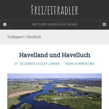
Freizeitradler
RADTOUREN IN BERLIN UND UMLAND
Schlagwort:
Havelluch
Havelland und Havelluch
27. DEZEMBER 2018
BY
JÜRGEN
·
KEINE KOMMENTARE