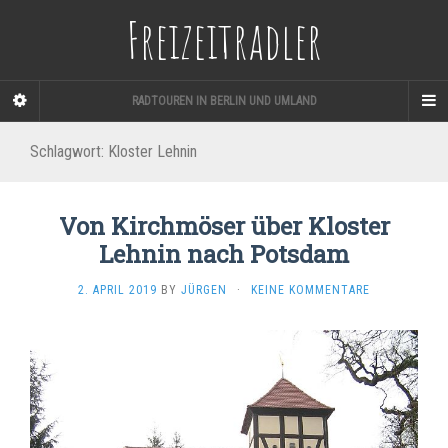
Freizeitradler
RADTOUREN IN BERLIN UND UMLAND
Schlagwort:
Kloster Lehnin
Von Kirchmöser über Kloster
Lehnin nach Potsdam
2. APRIL 2019
BY
JÜRGEN
·
KEINE KOMMENTARE