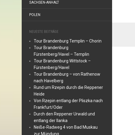
SACHSEN-ANHALT
POLEN
NEUESTE BEITRÄGE
Tour Brandenburg Templin – Chorin
Tour Brandenburg
Fürstenberg/Havel – Templin
Tour Brandenburg Wittstock –
Fürstenberg/Havel
Tour Brandenburg – von Rathenow
nach Havelberg
Rund um Rzepin durch die Reppener
Heide
Von Rzepin entlang der Pliszka nach
Frankfurt/Oder
Durch den Reppener Urwald und
entlang der Ilanka
Neiße-Radweg 4 von Bad Muskau
zur Mündung