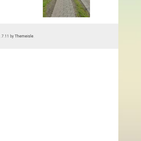
1.7.11 by
Themeisle
.