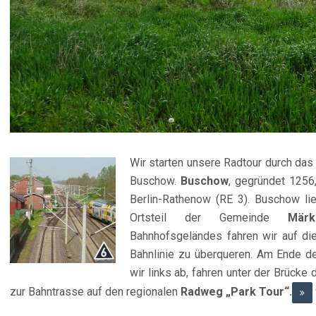
Wir starten unsere Radtour durch das
Buschow.
Buschow
, gegründet 1256
Berlin-Rathenow (RE 3). Buschow lie
Ortsteil der Gemeinde
Märkis
Bahnhofsgeländes fahren wir auf di
Bahnlinie zu überqueren. Am Ende d
wir links ab, fahren unter der Brücke 
zur Bahntrasse auf den regionalen
Radweg „Park Tour“.