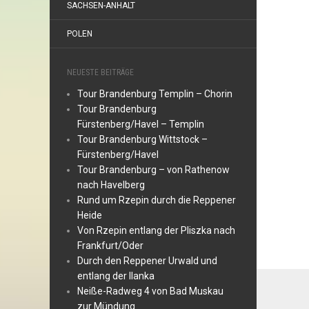
SACHSEN-ANHALT
POLEN
NEUESTE BEITRÄGE
Tour Brandenburg Templin – Chorin
Tour Brandenburg
Fürstenberg/Havel – Templin
Tour Brandenburg Wittstock –
Fürstenberg/Havel
Tour Brandenburg – von Rathenow
nach Havelberg
Rund um Rzepin durch die Reppener
Heide
Von Rzepin entlang der Pliszka nach
Frankfurt/Oder
Durch den Reppener Urwald und
entlang der Ilanka
Neiße-Radweg 4 von Bad Muskau
zur Mündung