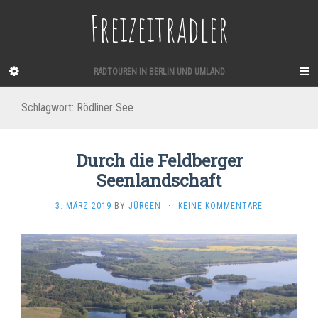
Freizeitradler
RADTOUREN IN BERLIN UND UMLAND
Schlagwort:
Rödliner See
Durch die Feldberger
Seenlandschaft
3. MÄRZ 2019
BY
JÜRGEN
·
KEINE KOMMENTARE