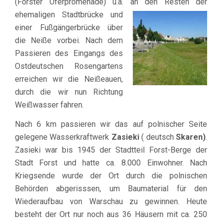
(Forster Uferpromenade) u.a. an den Resten der
ehemaligen
Stadtbrücke und
einer Fußgängerbrücke über
die Neiße vorbei. Nach dem
Passieren des Eingangs des
Ostdeutschen Rosengartens
erreichen wir die Neißeauen,
durch die wir nun Richtung
Weißwasser fahren.
Nach 6 km passieren wir das auf polnischer Seite
gelegene Wasserkraftwerk
Zasieki
( deutsch
Skaren)
.
Zasieki war bis 1945 der Stadtteil Forst-Berge der
Stadt Forst und hatte ca. 8.000 Einwohner. Nach
Kriegsende wurde der Ort durch die polnischen
Behörden abgerisssen, um Baumaterial für den
Wiederaufbau von Warschau zu gewinnen. Heute
besteht der Ort nur noch aus 36 Häusern mit ca. 250