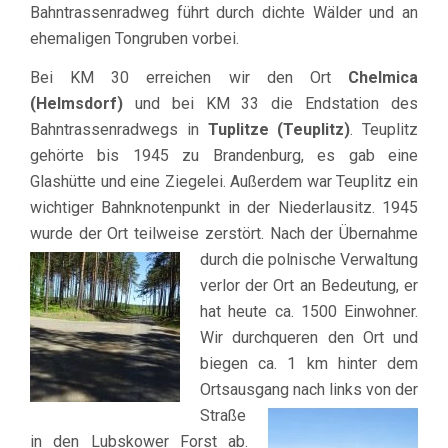
Bahntrassenradweg führt durch dichte Wälder und an
ehemaligen Tongruben vorbei.
Bei KM 30 erreichen wir den Ort
Chelmica
(Helmsdorf)
und bei KM 33 die Endstation des
Bahntrassenradwegs in
Tuplitze (Teuplitz)
. Teuplitz
gehörte bis 1945 zu Brandenburg, es gab eine
Glashütte und eine Ziegelei. Außerdem war Teuplitz ein
wichtiger Bahnknotenpunkt in der Niederlausitz. 1945
wurde der Ort teilweise zerstört. Nach der Übernahme
durch die polnische Verwaltu
ng
verlor der Ort an Bedeutung, er
hat heute ca. 1500 Einwohner.
Wir durchqueren den Ort und
biegen ca. 1 km hinter dem
Ortsausgang nach links von der
St
raße
in den Lubskower Forst ab.