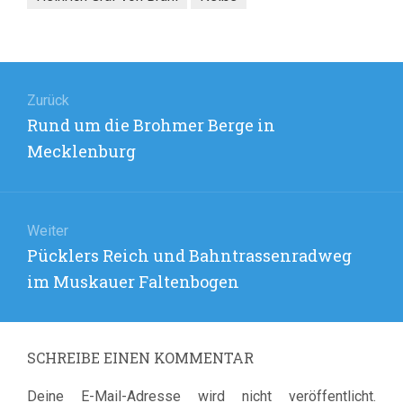
Beitragsnavigation
Zurück
Vorheriger
Rund um die Brohmer Berge in
Beitrag:
Mecklenburg
Weiter
Nächster
Pücklers Reich und Bahntrassenradweg
Beitrag:
im Muskauer Faltenbogen
SCHREIBE EINEN KOMMENTAR
Deine E-Mail-Adresse wird nicht veröffentlicht.