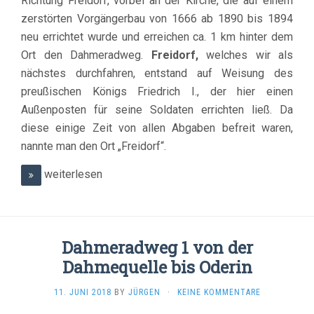
Richtung Freidorf, vorbei an der Kirche, die auf einem
zerstörten Vorgängerbau von 1666 ab 1890 bis 1894
neu errichtet wurde und erreichen ca. 1 km hinter dem
Ort den Dahmeradweg.
Freidorf,
welches wir als
nächstes durchfahren, entstand auf Weisung des
preußischen Königs Friedrich I., der hier einen
Außenposten für seine Soldaten errichten ließ. Da
diese einige Zeit von allen Abgaben befreit waren,
nannte man den Ort „Freidorf“.
weiterlesen
Dahmeradweg 1 von der
Dahmequelle bis Oderin
11. JUNI 2018
BY
JÜRGEN
·
KEINE KOMMENTARE