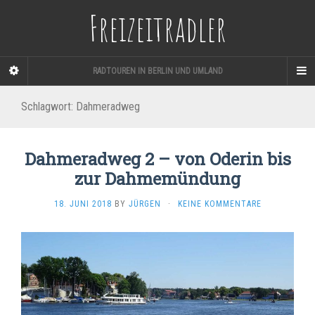
Freizeitradler
RADTOUREN IN BERLIN UND UMLAND
Schlagwort:
Dahmeradweg
Dahmeradweg 2 – von Oderin bis
zur Dahmemündung
18. JUNI 2018
BY
JÜRGEN
·
KEINE KOMMENTARE