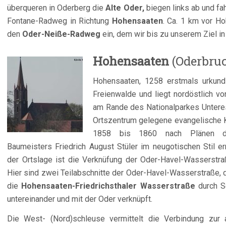
überqueren in Oderberg die
Alte Oder,
biegen links ab und fa
Fontane-Radweg in Richtung
Hohensaaten
. Ca. 1 km vor H
den
Oder-Neiße-Radweg
ein, dem wir bis zu unserem Ziel i
Ho
hensaaten
(Oderbru
Hohensaaten, 1258 erstmals urkundl
Freienwalde und liegt nordöstlich vo
am Rande des Nationalparkes Un
tere
Ortszentrum gelegene evangelische 
1858 bis 1860 nach Plänen de
Baumeisters Friedrich August Stüler im neugotischen Stil err
der Ortslage ist die Verknüfung der Oder-Havel-Wasserstra
Hier sind zwei Teilabschnitte der Oder-Havel-Wasserstraße, 
die
Hohensaaten-Friedrichsthaler Wasserstraße
durch S
untereinander und mit der Oder verknüpft.
Die West- (Nord)schleuse vermittelt die Verbindung zur