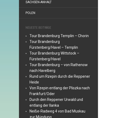
SACHSEN-ANHALT
POLEN
NEUESTE BEITRÄGE
Tour Brandenburg Templin – Chorin
Tour Brandenburg
Fürstenberg/Havel – Templin
Tour Brandenburg Wittstock –
Fürstenberg/Havel
Tour Brandenburg – von Rathenow
nach Havelberg
Rund um Rzepin durch die Reppener
Heide
Von Rzepin entlang der Pliszka nach
Frankfurt/Oder
Durch den Reppener Urwald und
entlang der Ilanka
Neiße-Radweg 4 von Bad Muskau
zur Mündung