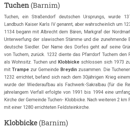
Tuchen
(Barnim)
Tuchen, ein Straßendorf deutschen Ursprungs, wurde 1
Landbuch Kaiser Karls IV genannt, aber wahrscheinlich um 12
1134 begann mit Albrecht dem Bären, Markgraf der Nordmark
Unterwerfung der slawischen Stämme und die zunehmende B
deutsche Siedler. Der Name des Dorfes geht auf seine Grün
von Tuchem, zurück. 1232 diente das Pfarrdorf Tuchem den 
als Wohnsitz. Tuchen und
Klobbicke
schlossen sich 1973 z
mit
Trampe
zur Gemeinde
Breydin
zusammen. Die Tuchener K
1232 errichtet, befand sich nach dem 30jährigen Krieg eine
wurde der Wiederaufbau als Fachwerk-Sakralbau (für die Re
jahrelangem Verfall erfolgte von 1991 bis 1994 eine umfang
Kirche der Gemeinde Tuchen- Klobbicke. Nach weiteren 2 km Fa
mit einer 1280 errichteten Feldsteinkirche.
Klobbicke
(Barnim)