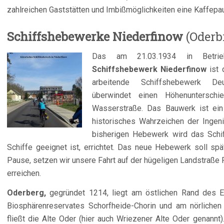
zahlreichen Gaststätten und
Imbißmöglichkeiten eine Kaffepa
Schiffshebewerke Niederfinow
(Oderb
Das am 21.0
3.1934 in Betr
Schiffshebewerk Niederfinow
ist 
arbeitende Schiffshebewerk De
überwindet einen Höhenuntersch
Wasserstraße. Das Bauwerk ist ein
historisches Wahrzeichen der Ingeni
bisherigen Hebewerk wird das Schi
Schiffe geeignet ist, errichtet. Das neue Hebewerk soll sp
Pause, setzen wir unsere Fahrt auf der hügeligen Landstraße 
erreichen.
Oderberg,
gegründet 1214, liegt am östlichen Rand des 
Biosphärenreservates Schorfheide-Chorin und am nörlichen
fließt die Alte Oder (hier auch Wriezener Alte Oder genannt)