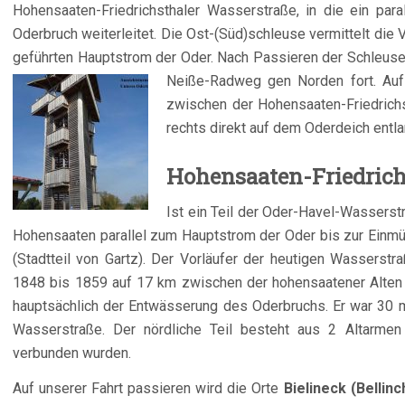
Hohensaaten-Friedrichsthaler Wasserstraße, in die ein pa
Oderbruch weiterleitet. Die Ost-(Süd)schleuse vermittelt di
geführten Hauptstrom der Oder. Nach Passieren der Schleuse
N
eiße-Radweg gen Norden fort. Au
zwischen der Hohensaaten-Friedrichs
rechts direkt auf dem Oderdeich entla
Hohensaaten-Friedrich
Ist ein Teil der Oder-Havel-Wasserst
Hohensaaten parallel zum Hauptstrom der Oder bis zur Einmün
(Stadtteil von Gartz). Der Vorläufer der heutigen Wasserst
1848 bis 1859 auf 17 km zwischen der hohensaatener Alten 
hauptsächlich der Entwässerung des Oderbruchs. Er war 30 m b
Wasserstraße. Der nördliche Teil besteht aus 2 Altarmen
verbunden wurden.
Auf unserer Fahrt passieren wird die Orte
Bielineck (Bellinc